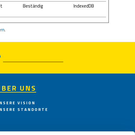
it
Beständig
IndexedDB
ern
.
ÜBER UNS
NSERE VISION
NSERE STANDORTE