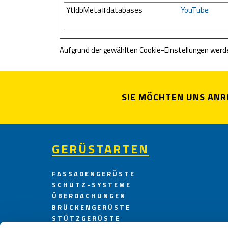
YtIdbMeta#databases
YouTube
Aufgrund der gewählten Cookie-Einstellungen werden
SIE MÖCHTEN UNS ANR
GERÜSTARTEN
FASSADENGERÜSTE
SCHUTZ-SYSTEME
ÜBERDACHUNGEN
BRÜCKENGERÜSTE
STÜTZGERÜSTE