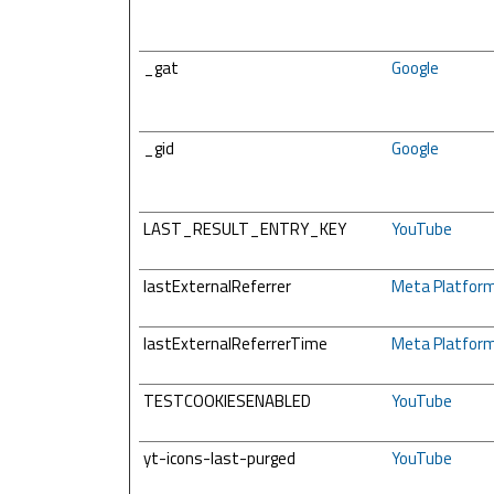
_gat
Google
_gid
Google
LAST_RESULT_ENTRY_KEY
YouTube
lastExternalReferrer
Meta Platforms
lastExternalReferrerTime
Meta Platforms
TESTCOOKIESENABLED
YouTube
yt-icons-last-purged
YouTube