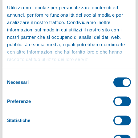
Internet Explorer
Utilizziamo i cookie per personalizzare contenuti ed
Selezionare il menu Extra e da qui le Opzioni Internet. Se
annunci, per fornire funzionalità dei social media e per
non si visualizza la barra strumenti, posizionarsi sul
analizzare il nostro traffico. Condividiamo inoltre
simbolo menu e selezionare Opzioni Internet.
informazioni sul modo in cui utilizzi il nostro sito con i
Selezionare il pannello Privacy.
nostri partner che si occupano di analisi dei dati web,
Grazie al dispositivo di scorrimento, potete selezionare
pubblicità e social media, i quali potrebbero combinarle
con altre informazioni che hai fornito loro o che hanno
diverse modalità di elaborazione di cookie. Se il dispositivo
raccolto dal tuo utilizzo dei loro servizi.
si trova in alto, si disabilitano tutti i cookie, mentre se si
trova in basso, si abilitano tutti i cookie.
Selezione
Cliccare su OK.
Necessari
del
Per informazioni più dettagliate, consultare:
consenso
http://windows.microsoft.com/it-it/windows-vista/block-or-
Preferenze
allow-cookies
Safari
Statistiche
Nella sezione impostazioni, selezionare Privacy.
Sotto Accetta Cookie, si può definire se e come Safari