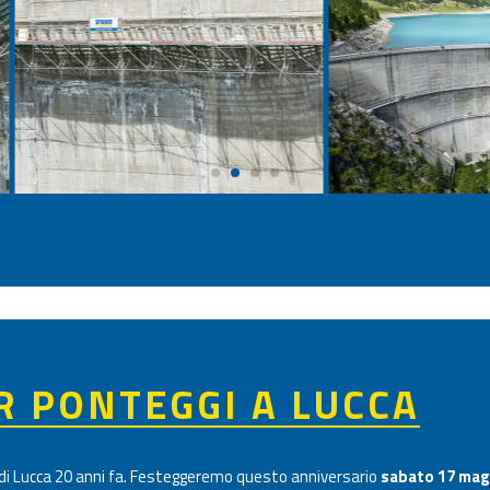
R PONTEGGI A LUCCA
a di Lucca 20 anni fa. Festeggeremo questo anniversario
sabato 17 magg