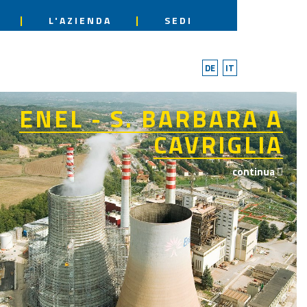
L'AZIENDA
SEDI
DE
IT
ENEL - S. BARBARA A
CAVRIGLIA
continua